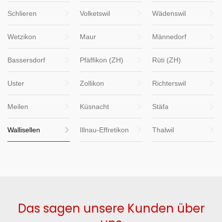
Schlieren
Volketswil
Wädenswil
Wetzikon
Maur
Männedorf
Bassersdorf
Pfäffikon (ZH)
Rüti (ZH)
Uster
Zollikon
Richterswil
Meilen
Küsnacht
Stäfa
Wallisellen
Illnau-Effretikon
Thalwil
Das sagen unsere Kunden über