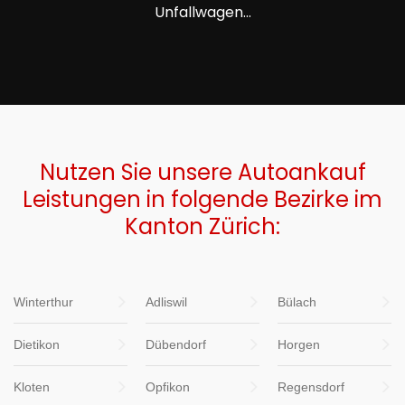
Unfallwagen...
Nutzen Sie unsere Autoankauf
Leistungen in folgende Bezirke im
Kanton Zürich:
Winterthur
Adliswil
Bülach
Dietikon
Dübendorf
Horgen
Kloten
Opfikon
Regensdorf