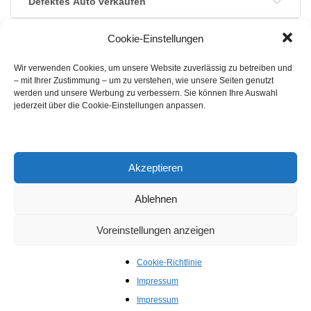
Defektes Auto verkaufen
Autoankauf Export
Cookie-Einstellungen
Wir verwenden Cookies, um unsere Website zuverlässig zu betreiben und
– mit Ihrer Zustimmung – um zu verstehen, wie unsere Seiten genutzt
werden und unsere Werbung zu verbessern. Sie können Ihre Auswahl
jederzeit über die Cookie-Einstellungen anpassen.
Akzeptieren
Ablehnen
Voreinstellungen anzeigen
Cookie-Richtlinie
Guter Preis
Impressum
Barzahlung & Unschlagbaren Preis in Schweiz
Impressum