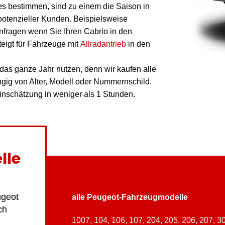
es bestimmen, sind zu einem die Saison in
potenzieller Kunden. Beispielsweise
nfragen wenn Sie Ihren Cabrio in den
eigt für Fahrzeuge mit
Allradantrieb
in den
das ganze Jahr nutzen, denn wir kaufen alle
ig von Alter, Modell oder Nummernschild.
einschätzung in weniger als 1 Stunden.
lle
ugeot
alle Peugeot-Fahrzeugmodelle
ch
1007, 104, 106, 107, 204, 205, 206, 207, 3