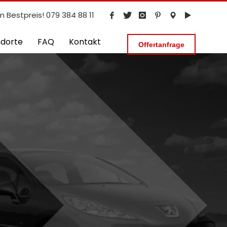
m Bestpreis! 079 384 88 11
ndorte
FAQ
Kontakt
Offertanfrage