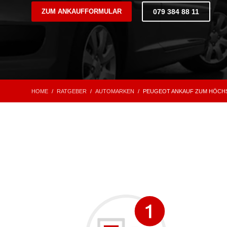
ZUM ANKAUFFORMULAR
079 384 88 11
HOME
RATGEBER
AUTOMARKEN
PEUGEOT ANKAUF ZUM HÖCHST