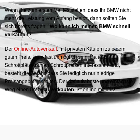
Wenn Sie zum ersten Mal feststellen, dass Ihr BMW nicht
mehr die Leistung vom Anfang besitzt, dann sollten Sie
sich bereits fragen: "
Wo kann ich meinen BMW schnell
verkaufen?
"
Der
Online-Autoverkauf
, mit privaten Käufern zu einem
guten Preis, kann fast unmöglich sein. Da auch
Schrottplätze nur an Schrottpreisen interessiert sind,
besteht die Gefahr, dass Sie lediglich nur niedrige
Preisangebote erhalten. Der definitiv beste und einfachste
Weg einen BMW
zu verkaufen
, ist online mit uns!