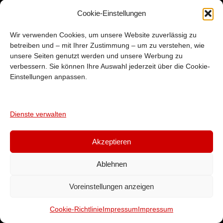
KONTAKT
Cookie-Einstellungen
INFORMATIONEN
Wir verwenden Cookies, um unsere Website zuverlässig zu
Tel :
079 384 88 11
betreiben und – mit Ihrer Zustimmung – um zu verstehen, wie
Web :
autoankauf-total.ch
unsere Seiten genutzt werden und unsere Werbung zu
Adresse :
6020 Emmen LU
,
verbessern. Sie können Ihre Auswahl jederzeit über die Cookie-
Einstellungen anpassen.
Auf AutoScout24
Unsere Occasionen auf AutoScout24
Dienste verwalten
Akzeptieren
Über uns
Occasionen
Ratgeber
Impressum
Ablehnen
Cookie-Richtlinie
Copyright © 2018-2026 autoankauf-total.ch – Emmen LU
Voreinstellungen anzeigen
Sedelstrasse 7, 6020 Emmen · 079 384 88 11 · seit 2008
Cookie-Richtlinie
Impressum
Impressum