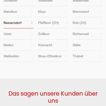
Schlieren
Volketswil
Wädenswil
Wetzikon
Maur
Männedorf
Bassersdorf
Pfäffikon (ZH)
Rüti (ZH)
Uster
Zollikon
Richterswil
Meilen
Küsnacht
Stäfa
Wallisellen
Illnau-Effretikon
Thalwil
Das sagen unsere Kunden über
uns