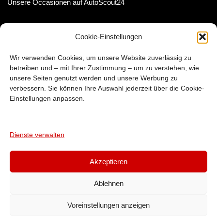
Unsere Occasionen auf AutoScout24
KONTAKT
INFORMATIONEN
Cookie-Einstellungen
Tel :
079 384 88 11
Wir verwenden Cookies, um unsere Website zuverlässig zu
Web :
autoankauf-total.ch
betreiben und – mit Ihrer Zustimmung – um zu verstehen, wie
unsere Seiten genutzt werden und unsere Werbung zu
Adresse :
6020 Emmen LU
,
verbessern. Sie können Ihre Auswahl jederzeit über die Cookie-
Einstellungen anpassen.
Hilfe & Ratgeber
Ratgeber
Häufige Fragen
Dienste verwalten
Akzeptieren
Über uns
Occasionen
Ratgeber
Impressum
Ablehnen
Cookie-Richtlinie
Copyright © 2018-2026 autoankauf-total.ch – Emmen LU
Voreinstellungen anzeigen
Sedelstrasse 7, 6020 Emmen · 079 384 88 11 · seit 2008