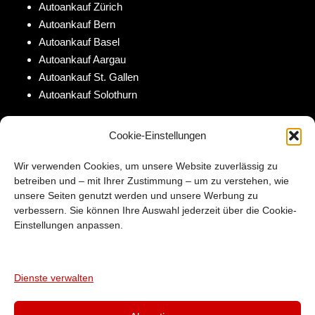
Autoankauf Zürich
Autoankauf Bern
Autoankauf Basel
Autoankauf Aargau
Autoankauf St. Gallen
Autoankauf Solothurn
KONTAKT
Cookie-Einstellungen
INFORMATIONEN
Wir verwenden Cookies, um unsere Website zuverlässig zu
Tel :
079 384 88 11
betreiben und – mit Ihrer Zustimmung – um zu verstehen, wie
Web :
autoankauf-total.ch
unsere Seiten genutzt werden und unsere Werbung zu
Adresse :
6020 Emmen LU
,
verbessern. Sie können Ihre Auswahl jederzeit über die Cookie-
Einstellungen anpassen.
Auf AutoScout24
Unsere Occasionen auf AutoScout24
Dienste verwalten