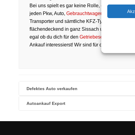
Bei uns spielt es gar keine Rolle, ob dein Auto 
Akz
jeden Pkw, Auto,
Gebrauchtwagen-Verkäufer
der 
Transporter und sämtliche KFZ-Typen und Autom
flächendeckend in ganz Sissach und der nähere
egal ob du dich für den
Getriebeschaden Ankauf
,
Ankauf interessierst! Wir sind für dich da in Si
Defektes Auto verkaufen
Autoankauf Export