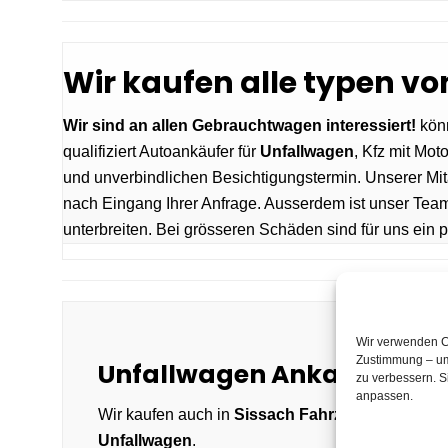
Wir kaufen alle typen v
Wir sind an allen Gebrauchtwagen interessiert!
könn
qualifiziert Autoankäufer für
Unfallwagen
, Kfz mit Mo
und unverbindlichen Besichtigungstermin. Unserer Mi
nach Eingang Ihrer Anfrage. Ausserdem ist unser Team
unterbreiten. Bei grösseren Schäden sind für uns ein pa
Wir verwenden Co
Zustimmung – um
Unfallwagen Ankauf in Si
zu verbessern. S
anpassen.
Wir kaufen auch in
Sissach
Fahrzeuge mit Män
Unfallwagen
.