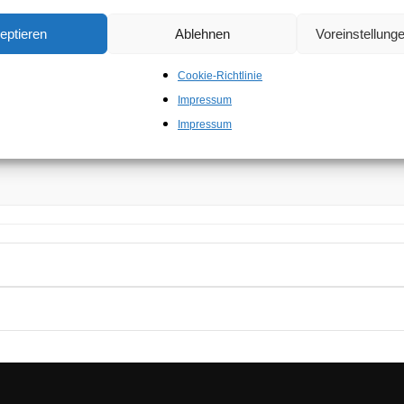
eine besondere Macke oder einen
Motorschaden
hat. Darum sind
eptieren
Ablehnen
Voreinstellung
perfekte Partner in
Sissach
. Wir kaufen Gebrauchtwagen, Expor
arken sowie alle Sorten Nutzfahrzeuge und Baumaschinen
Cookie-Richtlinie
n und weiteren Umgebung von Sissach mit kostenloser Abholun
Impressum
 den Motorschaden Ankauf oder simpel für den normalen Gebr
Impressum
ssach und Umgebung.