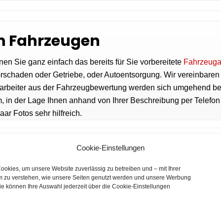
on Fahrzeugen
en Sie ganz einfach das bereits für Sie vorbereitete
Fahrzeuga
torschaden oder Getriebe, oder Autoentsorgung. Wir vereinbaren
tarbeiter aus der Fahrzeugbewertung werden sich umgehend be
, in der Lage Ihnen anhand von Ihrer Beschreibung per Telefo
ar Fotos sehr hilfreich.
Cookie-Einstellungen
okies, um unsere Website zuverlässig zu betreiben und – mit Ihrer
 zu verstehen, wie unsere Seiten genutzt werden und unsere Werbung
ssach und Umgebung
ie können Ihre Auswahl jederzeit über die Cookie-Einstellungen
gel
,
Motorschaden
, Getriebeschaden, kupplungsschaden oder 