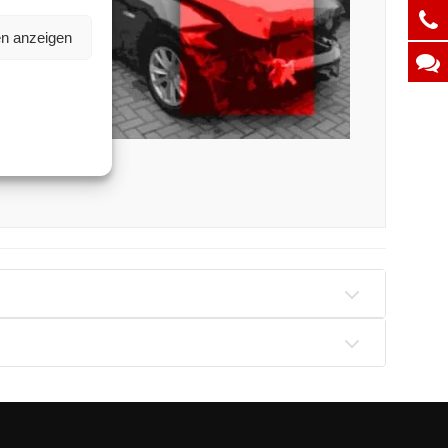
 wir für
en anzeigen
t Autos,
g. Ganz
auchtwagen