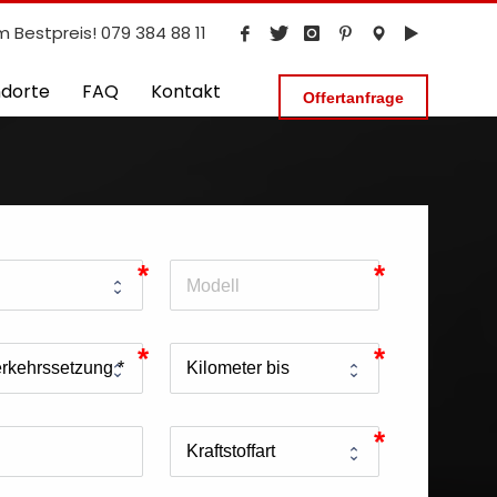
m Bestpreis! 079 384 88 11
ndorte
FAQ
Kontakt
Offertanfrage