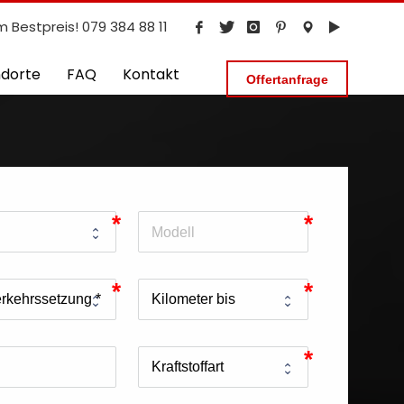
m Bestpreis! 079 384 88 11
ndorte
FAQ
Kontakt
Offertanfrage