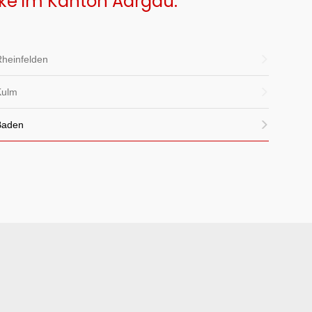
rke im Kanton Aargau:
heinfelden
Kulm
Baden