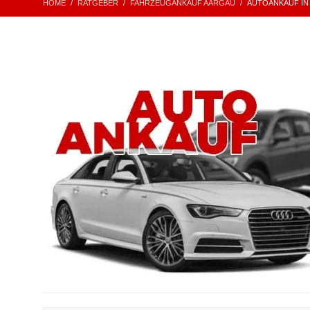
HOME
RATGEBER
FAHRZEUGANKAUF AARGAU
AUTOANKAUF IN 