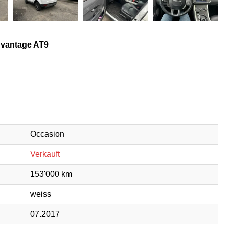
vantage AT9
Occasion
Verkauft
153'000 km
weiss
07.2017