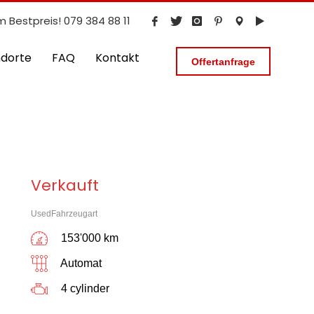
m Bestpreis! 079 384 88 11
ndorte
FAQ
Kontakt
Offertanfrage
Verkauft
UsedFahrzeugart
153'000 km
Automat
4 cylinder