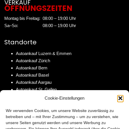
VERKAUF
ÖFFNUNGSZEITEN
Montag bis Freitag:
08:00 – 19:00 Uhr
Sa–So:
08:00 – 19:00 Uhr
Standorte
Autoankauf Luzern & Emmen
Autoankauf Zürich
Autoankauf Bern
Autoankauf Basel
Autoankauf Aargau
Autoankauf St. Gallen
Autoankauf Solothurn
Cookie-Einstellungen
Wir verwenden Cookies, um unsere Website zuverlässig zu
Auf AutoScout24
betreiben und – mit Ihrer Zustimmung – um zu verstehen, wie
unsere Seiten genutzt werden und unsere Werbung zu
Unsere Occasionen auf AutoScout24
verbessern. Sie können Ihre Auswahl jederzeit über die Cookie-