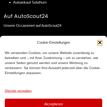
Autoankauf Solothurn
Auf AutoScout24
Unsere Occasionen auf AutoScout24
KONTAKT
INFORMATIONEN
Cookie-Einstellungen
Tel :
079 384 88 11
Wir verwenden Cookies, um unsere Website zuverlässig zu
Web :
autoankauf-total.ch
betreiben und – mit Ihrer Zustimmung – um zu verstehen, wie
Adresse :
unsere Seiten genutzt werden und unsere Werbung zu
6020 Emmen LU
,
verbessern. Sie können Ihre Auswahl jederzeit über die Cookie-
Einstellungen anpassen.
Hilfe & Ratgeber
Ratgeber
Häufige Fragen
Dienste verwalten
Akzeptieren