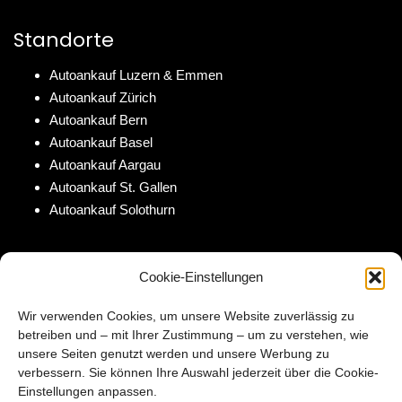
Standorte
Autoankauf Luzern & Emmen
Autoankauf Zürich
Autoankauf Bern
Autoankauf Basel
Autoankauf Aargau
Autoankauf St. Gallen
Autoankauf Solothurn
Auf AutoScout24
Cookie-Einstellungen
Unsere Occasionen auf AutoScout24
Wir verwenden Cookies, um unsere Website zuverlässig zu
betreiben und – mit Ihrer Zustimmung – um zu verstehen, wie
KONTAKT
INFORMATIONEN
unsere Seiten genutzt werden und unsere Werbung zu
verbessern. Sie können Ihre Auswahl jederzeit über die Cookie-
Einstellungen anpassen.
Tel :
079 384 88 11