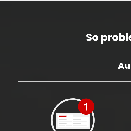
So probl
Au