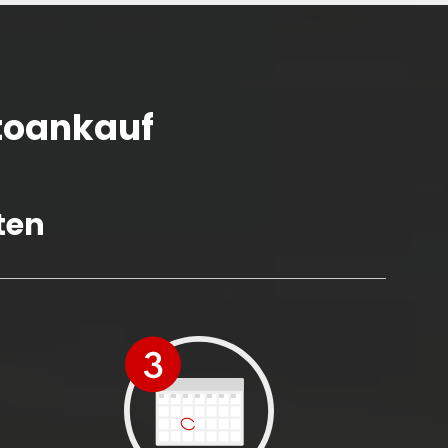
utoankauf
ten